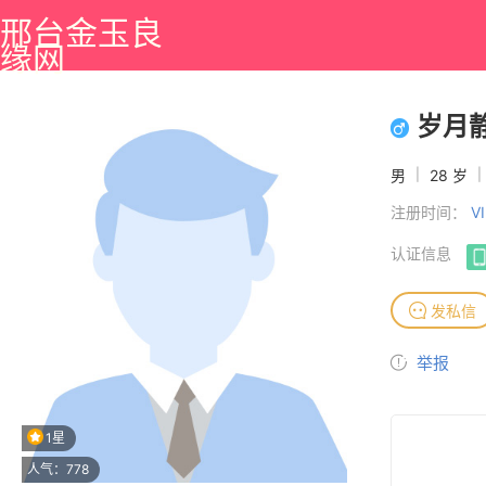
邢台金玉良
缘网
岁月静
男
|
28 岁
|
注册时间：
V
认证信息
发私信
举报
1星
人气：778