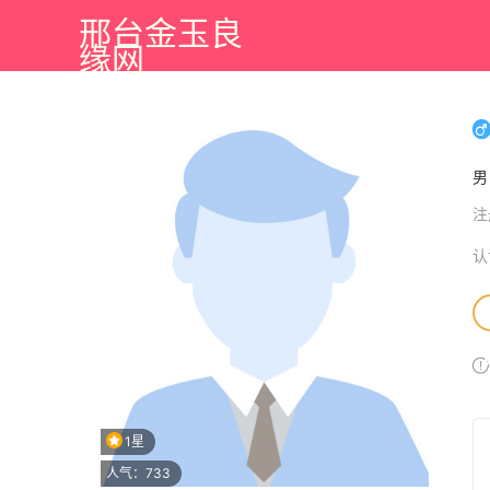
邢台金玉良
缘网
注
认
1星
人气：733