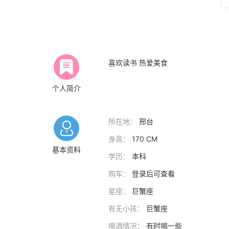
喜欢读书 热爱美食
个人简介
所在地：
邢台
身高：
170 CM
基本资料
学历：
本科
购车：
登录后可查看
星座：
巨蟹座
有无小孩：
巨蟹座
喝酒情况：
有时喝一些