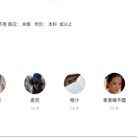
： 不限 婚况： 未婚 学历： 本科 或以上
呆
麦兜
橙汁
果果睡不醒
29 岁
26 岁
24 岁