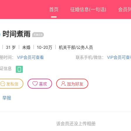
首页
征婚信息(一句话)
会员
时间煮雨
男
|
31 岁
|
未婚
|
10-20万
|
机关干部/公务人员
册时间：
VIP会员可查看
联系手机/微信：
VIP会员可查
证信息
发私信
喜欢
加为好友
举报
该会员还没上传相册