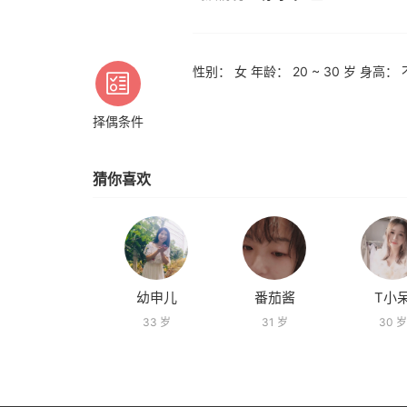
性别： 女 年龄： 20 ~ 30 岁 身高
择偶条件
猜你喜欢
幼申儿
番茄酱
T小
33 岁
31 岁
30 岁