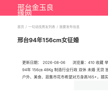
邢台金玉良
缘网
首页
/
一句话找男友列表
/
我要发布信息
邢台94年156cm女征婚
更新日期： 2026-08-06 浏览量：410
收藏
94年 156㎝ 48Kg 制造行业行政 双休 未婚 
户外、美食、逛集市花市希望对方身高165+，踏