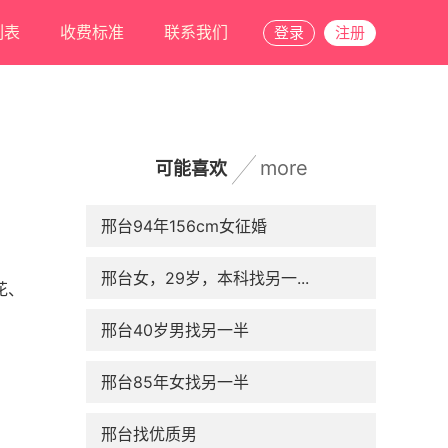
列表
收费标准
联系我们
登录
注册
more
可能喜欢
邢台94年156cm女征婚
邢台女，29岁，本科找另一...
花、
邢台40岁男找另一半
邢台85年女找另一半
邢台找优质男